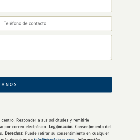
TANOS
 centro. Responder a sus solicitudes y remitirle
so por correo electrónico.
Legitimación:
Consentimiento del
os.
Derechos:
Puede retirar su consentimiento en cualquier
 demás derechos en
info@pirorfebres.com
.
Información