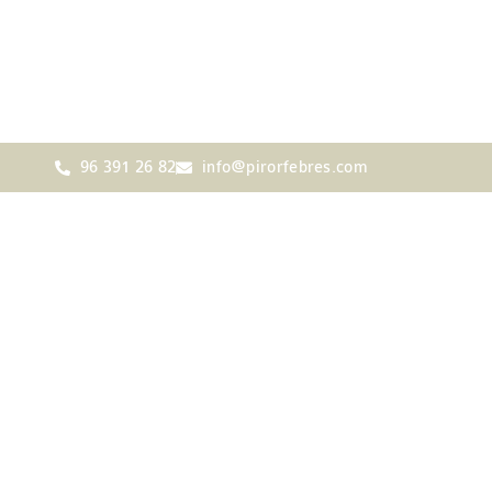
96 391 26 82
info@pirorfebres.com