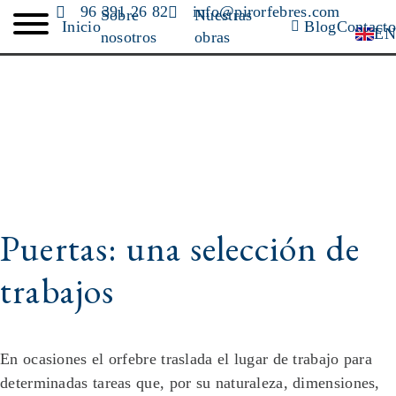
Ir
96 391 26 82
info@pirorfebres.com
Sobre
Nuestras
Inicio
Blog
Contacto
EN
al
nosotros
obras
contenido
Puertas: una selección de
trabajos
En ocasiones el orfebre traslada el lugar de trabajo para
determinadas tareas que, por su naturaleza, dimensiones,