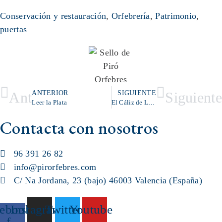
Conservación y restauración
,
Orfebrería
,
Patrimonio
,
puertas
ANTERIOR
SIGUIENTE
Ant
Siguiente
Leer la Plata
El Cáliz de Lampedusa
Contacta con nosotros
96 391 26 82
info@pirorfebres.com
C/ Na Jordana, 23 (bajo) 46003 Valencia (España)
ebook-
Instagram
Twitter
Youtube
f