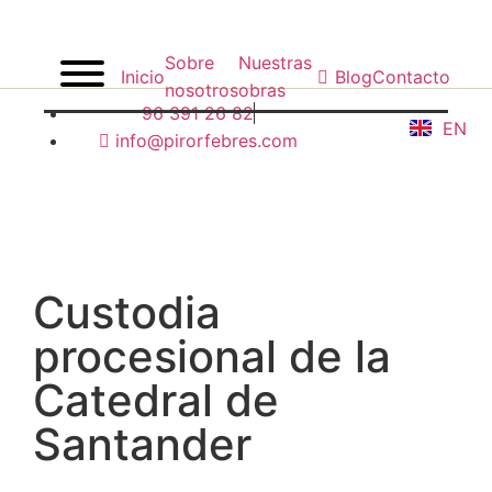
Sobre
Nuestras
Inicio
Blog
Contacto
nosotros
obras
96 391 26 82
EN
info@pirorfebres.com
Custodia
procesional de la
Catedral de
Santander